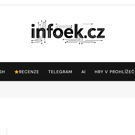
Infoek.cz
Web Věnující Se Technologickým Novinkám
SH
RECENZE
TELEGRAM
AI
HRY V PROHLÍŽEČ