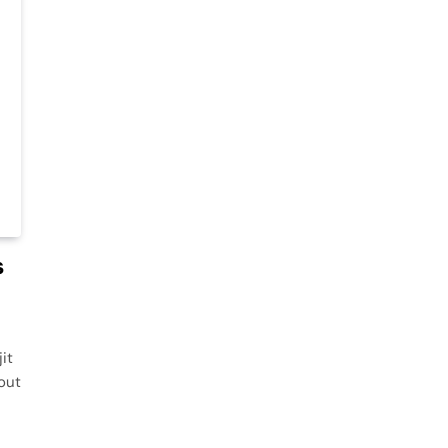
s
it
out