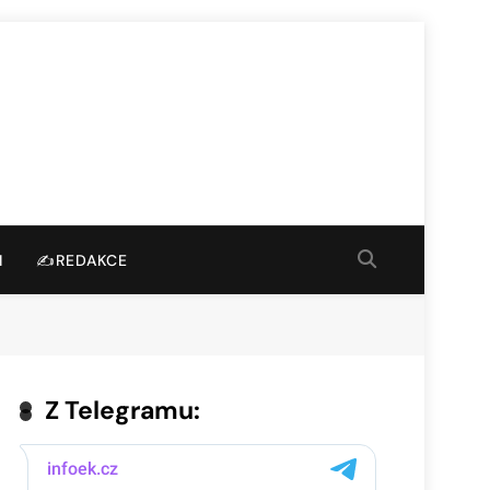
I
✍️REDAKCE
Z Telegramu: