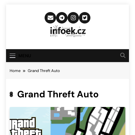
Skip
to
content
Infoek.cz
Web Věnující Se Technologickým
Novinkám
MENU
Home
Grand Threft Auto
Grand Threft Auto