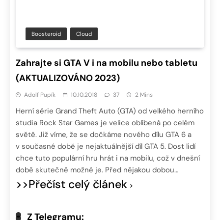
Boosteroid
Cloud
Zahrajte si GTA V i na mobilu nebo tabletu
(AKTUALIZOVÁNO 2023)
Adolf Pupík
10.10.2018
37
2 Mins
Herní série Grand Theft Auto (GTA) od velkého herního
studia Rock Star Games je velice oblíbená po celém
světě. Již víme, že se dočkáme nového dílu GTA 6 a
v současné době je nejaktuálnější díl GTA 5. Dost lidí
chce tuto populární hru hrát i na mobilu, což v dnešní
době skutečně možné je. Před nějakou dobou…
>>Přečíst celý článek
Z Telegramu: