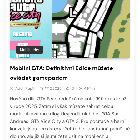
Mobilní Hry
Mobilní GTA: Definitivní Edice můžete
ovládat gamepadem
Adolf Pupík
17.12.2023
0
4 Mins
Nového dílu GTA 6 se nedočkáme ani příští rok, ale až
v roce 2025. Zatím si však můžete zahrát celou
modernizovanou trilogii legendárních her GTA San
Andreas, GTA Vice City a GTA 3. Pro počítače a herní
konzole jsou remastery těchto her dostupné poměrně
dlouho, ale již si je můžete užít na mobilech a