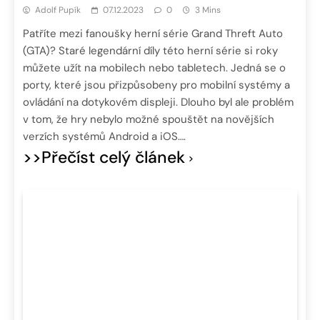
Adolf Pupík
07.12.2023
0
3 Mins
Patříte mezi fanoušky herní série Grand Threft Auto
(GTA)? Staré legendární díly této herní série si roky
můžete užít na mobilech nebo tabletech. Jedná se o
porty, které jsou přizpůsobeny pro mobilní systémy a
ovládání na dotykovém displeji. Dlouho byl ale problém
v tom, že hry nebylo možné spouštět na novějších
verzích systémů Android a iOS….
>>Přečíst celý článek