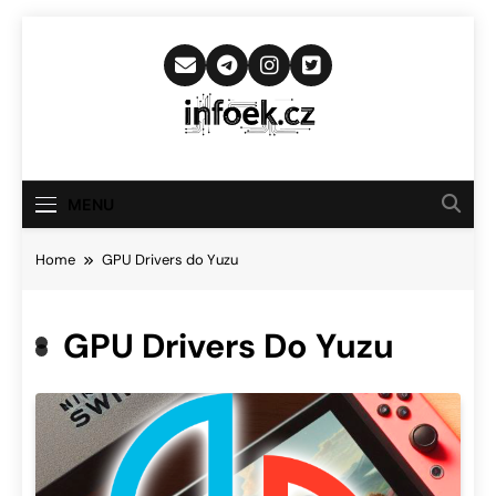
Skip
to
content
Infoek.cz
Web Věnující Se Technologickým
Novinkám
MENU
Home
GPU Drivers do Yuzu
GPU Drivers Do Yuzu