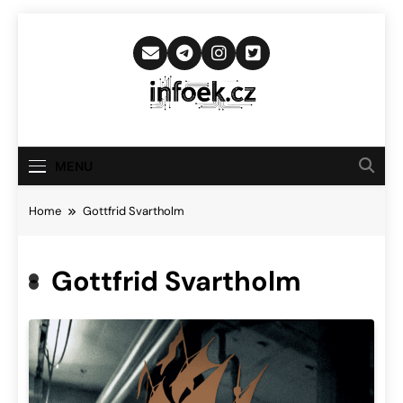
Skip
to
content
Infoek.cz
Web Věnující Se Technologickým
Novinkám
MENU
Home
Gottfrid Svartholm
Gottfrid Svartholm