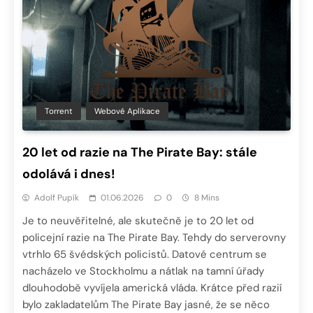
Torrent
Webové Aplikace
20 let od razie na The Pirate Bay: stále
odolává i dnes!
Adolf Pupík
01.06.2026
0
8 Mins
Je to neuvěřitelné, ale skutečně je to 20 let od
policejní razie na The Pirate Bay. Tehdy do serverovny
vtrhlo 65 švédských policistů. Datové centrum se
nacházelo ve Stockholmu a nátlak na tamní úřady
dlouhodobě vyvíjela americká vláda. Krátce před razií
bylo zakladatelům The Pirate Bay jasné, že se něco