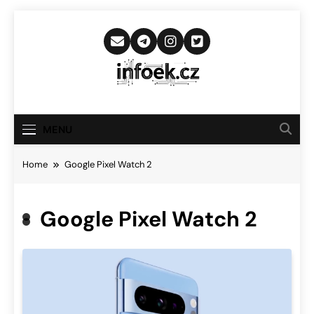
Skip
to
content
Infoek.cz
Web Věnující Se Technologickým
Novinkám
MENU
Home
Google Pixel Watch 2
Google Pixel Watch 2