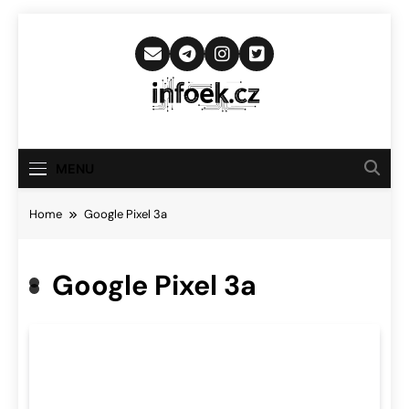
Skip
to
content
Infoek.cz
Web Věnující Se Technologickým
Novinkám
MENU
Home
Google Pixel 3a
Google Pixel 3a