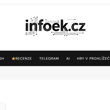
Infoek.cz
Web Věnující Se Technologickým Novinkám
SH
RECENZE
TELEGRAM
AI
HRY V PROHLÍŽEČ