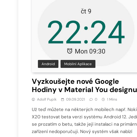
Android
Mobilní Aplikace
Vyzkoušejte nové Google
Hodiny v Material You designu
Adolf Pupík
09.09.2021
0
1 Mins
Už teď můžete na některých mobilech např. Nok
X20 testovat beta verzi systému Android 12. Je
se prozatím o betu, takže její instalaci na primárn
zařízení nedoporučuji. Nový systém však nabízí