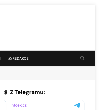
I
✍️REDAKCE
Z Telegramu: