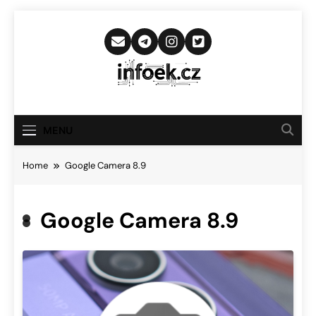
Skip
to
content
Infoek.cz
Web Věnující Se Technologickým
Novinkám
MENU
Home
Google Camera 8.9
Google Camera 8.9