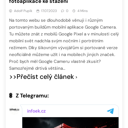
fotoaplikace ke stažení
Adolf Pupík
17.07.2023
0
4 Mins
Na tomto webu se dlouhodobě věnuji i různým
portovaným buildům mobilní aplikace Google Camera.
Tu můžete znát z mobilů Google Pixel a v minulosti celý
mobilní svět nadchla svým nočním i portrétním
režimem. Díky šikovným vývojářům si portované verze
neoficiálně můžeme užít i na mobilech jiných značek.
Proč bych měl Google Cameru vlastně zkusit?
Samozřejmě drtivá většina…
>>Přečíst celý článek
Z Telegramu: