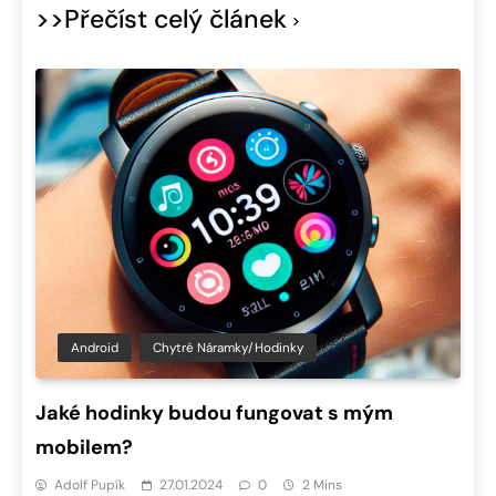
>>Přečíst celý článek
Android
Chytré Náramky/hodinky
Jaké hodinky budou fungovat s mým
mobilem?
Adolf Pupík
27.01.2024
0
2 Mins