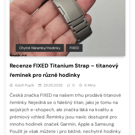
Chytré Náramky/hodinky
FIXED
Recenze FIXED Titanium Strap – titanový
řemínek pro různé hodinky
Adolf Pupík
29.05.2026
0
6 Mins
Česká značka FIXED na našem trhu prodává titanové
řemínky. Nejedná se o falešný titan, jako je tomu na
asijských e-shopech, ale značka láká na kvalitu a
prémiový vzhled. Řemínky jsou navíc dostupné pro
mnoho hodinek značek Garmin, Apple a Samsung.
Použít je však můžete i pro běžné, nechytré hodinky.