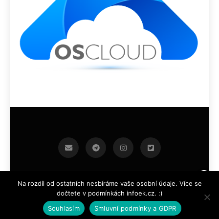
infoek.cz 2026.Developed By
.
BlazeThemes
Na rozdíl od ostatních nesbíráme vaše osobní údaje. Více se
dočtete v podmínkách infoek.cz. :)
Souhlasím
Smluvní podmínky a GDPR