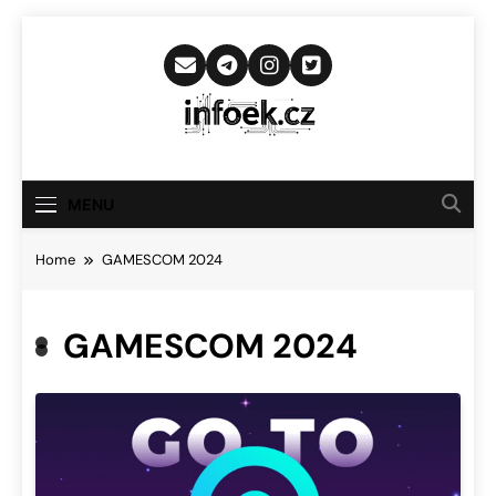
Skip
to
content
Infoek.cz
Web Věnující Se Technologickým
Novinkám
MENU
Home
GAMESCOM 2024
GAMESCOM 2024