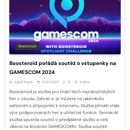
Boosteroid
Boosteroid pořádá soutěž o vstupenky na
GAMESCOM 2024
Adolf Pupík
01.07.2024
0
3 Mins
Boosteroid je služba pro hraní těch nejnáročnějších
her v cloudu. Zahrát si je můžete na jakémkoliv
zařízením s připojením k internetu. Služba přináší stále
více podporovaných her a užitečné funkce. Tentokrát
služba spustila soutěž o předplatné služby a celý
víkend na letošním GAMESCOMU. Služba soutěži