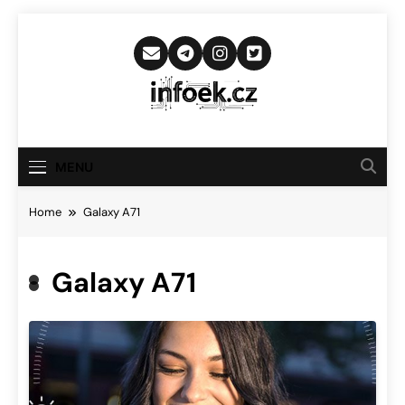
Skip
to
content
Infoek.cz
Web Věnující Se Technologickým
Novinkám
MENU
Home
Galaxy A71
Galaxy A71