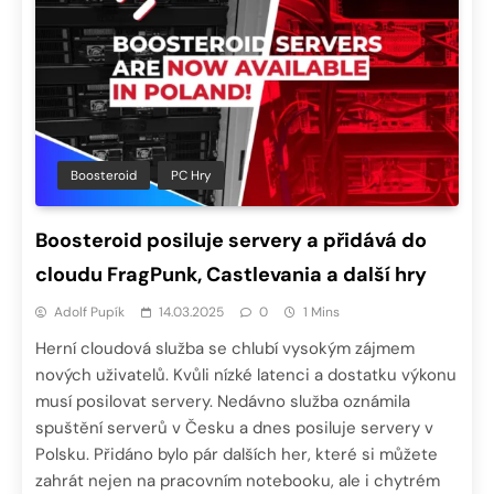
Boosteroid
PC Hry
Boosteroid posiluje servery a přidává do
cloudu FragPunk, Castlevania a další hry
Adolf Pupík
14.03.2025
0
1 Mins
Herní cloudová služba se chlubí vysokým zájmem
nových uživatelů. Kvůli nízké latenci a dostatku výkonu
musí posilovat servery. Nedávno služba oznámila
spuštění serverů v Česku a dnes posiluje servery v
Polsku. Přidáno bylo pár dalších her, které si můžete
zahrát nejen na pracovním notebooku, ale i chytrém