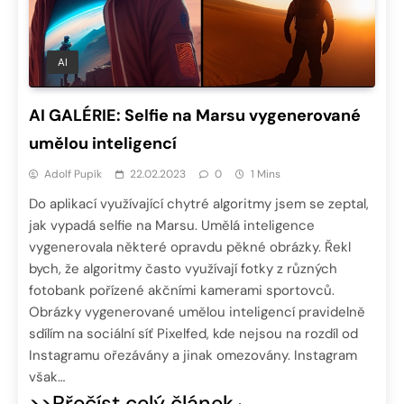
AI
AI GALÉRIE: Selfie na Marsu vygenerované
umělou inteligencí
Adolf Pupík
22.02.2023
0
1 Mins
Do aplikací využívající chytré algoritmy jsem se zeptal,
jak vypadá selfie na Marsu. Umělá inteligence
vygenerovala některé opravdu pěkné obrázky. Řekl
bych, že algoritmy často využívají fotky z různých
fotobank pořízené akčními kamerami sportovců.
Obrázky vygenerované umělou inteligencí pravidelně
sdílím na sociální síť Pixelfed, kde nejsou na rozdíl od
Instagramu ořezávány a jinak omezovány. Instagram
však…
>>Přečíst celý článek