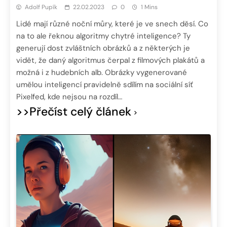
Adolf Pupík
22.02.2023
0
1 Mins
Lidé mají různé noční můry, které je ve snech děsí. Co
na to ale řeknou algoritmy chytré inteligence? Ty
generují dost zvláštních obrázků a z některých je
vidět, že daný algoritmus čerpal z filmových plakátů a
možná i z hudebních alb. Obrázky vygenerované
umělou inteligencí pravidelně sdílím na sociální síť
Pixelfed, kde nejsou na rozdíl…
>>Přečíst celý článek