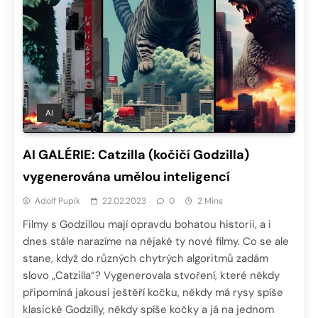
AI
AI GALÉRIE: Catzilla (kočičí Godzilla)
vygenerována umělou inteligencí
Adolf Pupík
22.02.2023
0
2 Mins
Filmy s Godzillou mají opravdu bohatou historii, a i
dnes stále narazíme na nějaké ty nové filmy. Co se ale
stane, když do různých chytrých algoritmů zadám
slovo „Catzilla“? Vygenerovala stvoření, které někdy
připomíná jakousi ještěří kočku, někdy má rysy spíše
klasické Godzilly, někdy spíše kočky a já na jednom