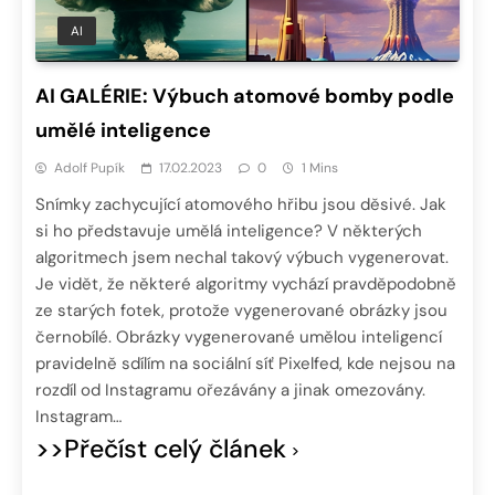
AI
AI GALÉRIE: Výbuch atomové bomby podle
umělé inteligence
Adolf Pupík
17.02.2023
0
1 Mins
Snímky zachycující atomového hřibu jsou děsivé. Jak
si ho představuje umělá inteligence? V některých
algoritmech jsem nechal takový výbuch vygenerovat.
Je vidět, že některé algoritmy vychází pravděpodobně
ze starých fotek, protože vygenerované obrázky jsou
černobílé. Obrázky vygenerované umělou inteligencí
pravidelně sdílím na sociální síť Pixelfed, kde nejsou na
rozdíl od Instagramu ořezávány a jinak omezovány.
Instagram…
>>Přečíst celý článek