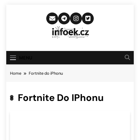
Skip
to
content
Infoek.cz
Web Věnující Se Technologickým
Novinkám
MENU
Home
Fortnite do iPhonu
Fortnite Do IPhonu