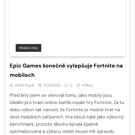
Mobilní Hry
Epic Games konečně vylepšuje Fortnite na
mobilech
Adolf Pupík
11.03.2024
0
4 Mins
Před lety jsem se věnoval tomu, jako mobily jsou
ideální pro hraní online battle royale hry Fortnite. Za tu
dobu výkon tak narostl, že Fortnite je možné hrát na
dost mobilních zařízeních. Hra slouží také jako výborný
benchmark, protože dlouho bývala špatně
optimalizovaná a výkonu mobil musel mít opravdu