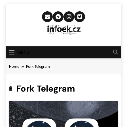
Skip
to
content
Infoek.cz
Web Věnující Se Technologickým
Novinkám
MENU
Home
Fork Telegram
Fork Telegram