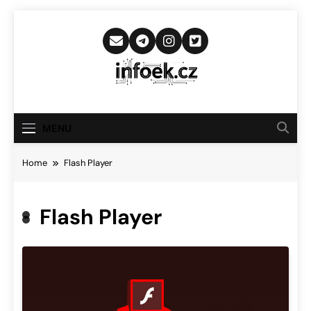
Skip
to
content
Infoek.cz
Web Věnující Se Technologickým
Novinkám
MENU
Home
Flash Player
Flash Player