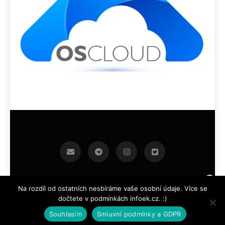
infoek.cz 2026.Developed By
.
BlazeThemes
Na rozdíl od ostatních nesbíráme vaše osobní údaje. Více se
dočtete v podmínkách infoek.cz. :)
Souhlasím
Smluvní podmínky a GDPR