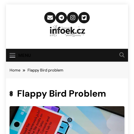
Skip
to
content
Infoek.cz
Web Věnující Se Technologickým
Novinkám
MENU
Home
Flappy Bird problem
Flappy Bird Problem