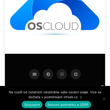
infoek.cz 2026.Developed By
.
BlazeThemes
Na rozdíl od ostatních nesbíráme vaše osobní údaje. Více se
dočtete v podmínkách infoek.cz. :)
Souhlasím
Smluvní podmínky a GDPR