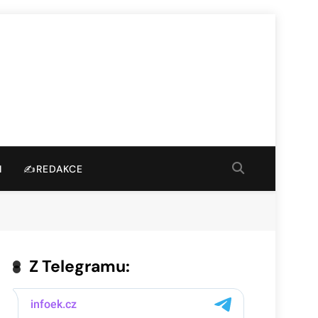
I
✍️REDAKCE
Z Telegramu: