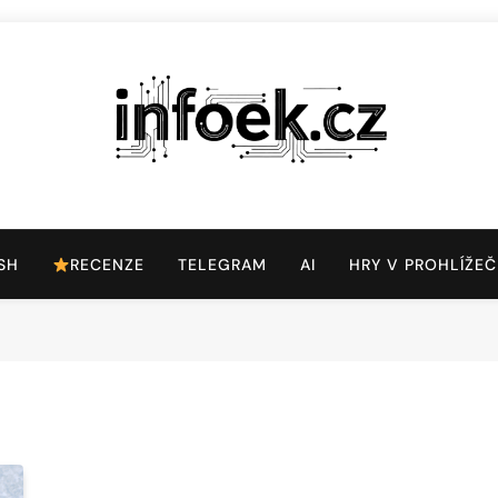
Infoek.cz
Web Věnující Se Technologickým Novinkám
SH
RECENZE
TELEGRAM
AI
HRY V PROHLÍŽEČ