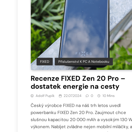
FIXED
Příslušenství K PC A Notebooku
Recenze FIXED Zen 20 Pro –
dostatek energie na cesty
Adolf Pupík
22.07.2024
0
10 Mins
Český výrobce FIXED na náš trh letos uvedl
powerbanku FIXED Zen 20 Pro. Zaujmout chce
slušnou kapacitou 20 000 mAh a vysokým 130 
výkonem. Nabíjet zvládne nejen mobilní miláčky, a