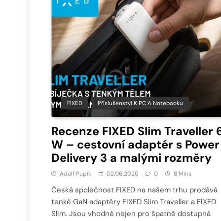
FIXED
Příslušenství K PC A Notebooku
Recenze FIXED Slim Traveller 
W – cestovní adaptér s Power
Delivery 3 a malými rozměry
Adolf Pupík
02.06.2025
0
8 Mins
Česká společnost FIXED na našem trhu prodává
tenké GaN adaptéry FIXED Slim Traveller a FIXED
Slim. Jsou vhodné nejen pro špatně dostupná