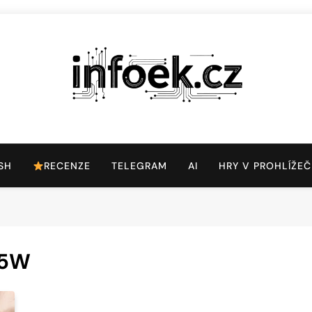
Infoek.cz
Web Věnující Se Technologickým Novinkám
SH
RECENZE
TELEGRAM
AI
HRY V PROHLÍŽEČ
65W