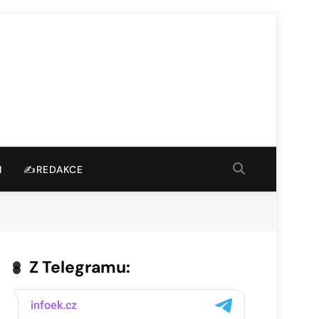
I
✍️REDAKCE
Z Telegramu: