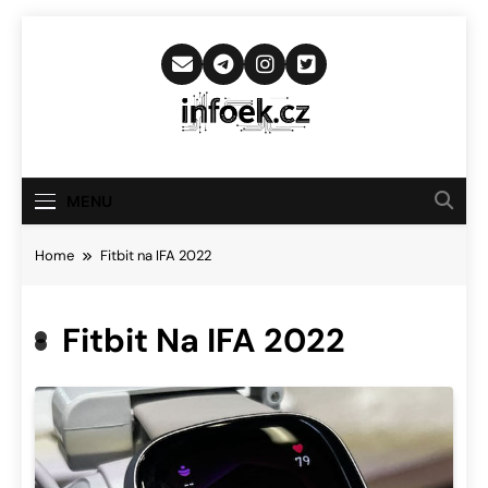
Skip
to
content
Infoek.cz
Web Věnující Se Technologickým
Novinkám
MENU
Home
Fitbit na IFA 2022
Fitbit Na IFA 2022