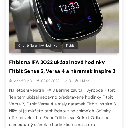
Chytré Náramky/hodinky
Fitbit
Fitbit na IFA 2022 ukázal nové hodinky
Fitbit Sense 2, Versa 4 a náramek Inspire 3
Adolf Pupík
03.09.2022
0
1 Mins
Na letošní veletrh IFA v Berlíně zavítal i výrobce Fitbit.
Ten tam ukázal nedávno představené hodinky Fitbit
Versa 2, Fitbit Versa 4 a malý náramek Fitbit Inspire 3.
Níže si je můžete prohlédnout na snímcích. Snímky
níže na veletrhu IFA pořídil kolega Kofski. Odkaz na
samostatný článek o hodinkách a náramku