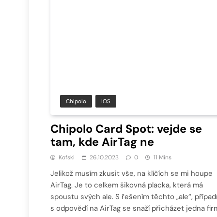
Chipolo
IOS
Chipolo Card Spot: vejde se
tam, kde AirTag ne
Kofski
26.10.2023
0
11 Mins
Jelikož musím zkusit vše, na klíčích se mi houpe
AirTag. Je to celkem šikovná placka, která má
spoustu svých ale. S řešením těchto „ale“, přípa
s odpovědí na AirTag se snaží přicházet jedna fir