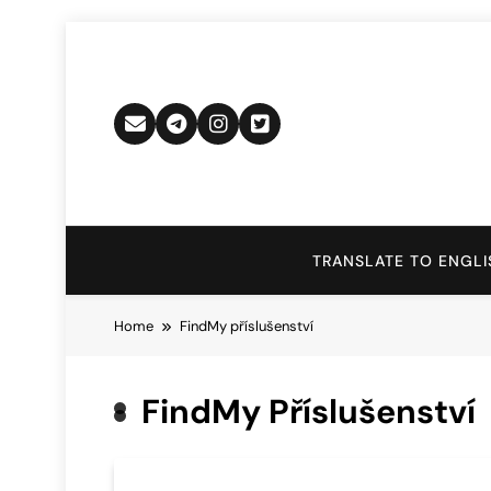
Skip
to
content
TRANSLATE TO ENGLI
Home
FindMy příslušenství
FindMy Příslušenství