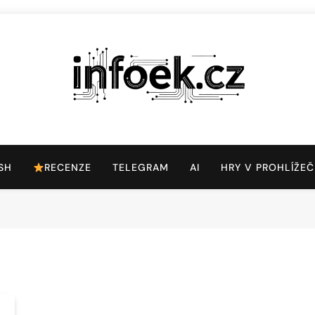
Infoek.cz
Web Věnující Se Technologickým Novinkám
SH
RECENZE
TELEGRAM
AI
HRY V PROHLÍŽEČ