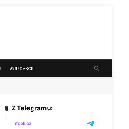
I
✍️REDAKCE
Z Telegramu: