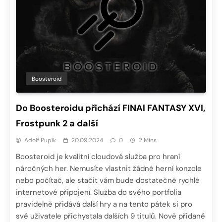
Boosteroid
Do Boosteroidu přichází FINAl FANTASY XVI,
Frostpunk 2 a další
Adolf Pupík
20.09.2024
0
2 Mins
Boosteroid je kvalitní cloudová služba pro hraní
náročných her. Nemusíte vlastnit žádné herní konzole
nebo počítač, ale stačit vám bude dostatečně rychlé
internetové připojení. Služba do svého portfolia
pravidelně přidává další hry a na tento pátek si pro
své uživatele přichystala dalších 9 titulů. Nově přidané