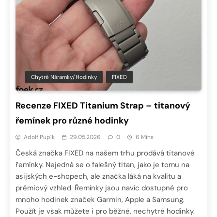
Chytré Náramky/hodinky
FIXED
Recenze FIXED Titanium Strap – titanový
řemínek pro různé hodinky
Adolf Pupík
29.05.2026
0
6 Mins
Česká značka FIXED na našem trhu prodává titanové
řemínky. Nejedná se o falešný titan, jako je tomu na
asijských e-shopech, ale značka láká na kvalitu a
prémiový vzhled. Řemínky jsou navíc dostupné pro
mnoho hodinek značek Garmin, Apple a Samsung.
Použít je však můžete i pro běžné, nechytré hodinky.