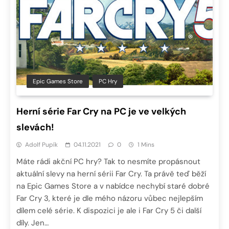
Epic Games Store
PC Hry
Herní série Far Cry na PC je ve velkých
slevách!
Adolf Pupík
04.11.2021
0
1 Mins
Máte rádi akční PC hry? Tak to nesmíte propásnout
aktuální slevy na herní sérii Far Cry. Ta právě teď běží
na Epic Games Store a v nabídce nechybí staré dobré
Far Cry 3, které je dle mého názoru vůbec nejlepším
dílem celé série. K dispozici je ale i Far Cry 5 či další
díly. Jen…