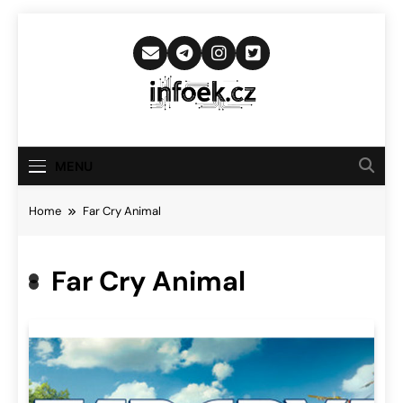
Skip
to
content
Infoek.cz
Web Věnující Se Technologickým
Novinkám
MENU
Home
Far Cry Animal
Far Cry Animal