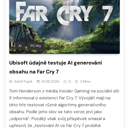
AI
PC Hry
Ubisoft údajně testuje AI generování
obsahu na Far Cry 7
Adolf Pupík
01.06.2026
0
3 Mins
Tom Henderson z média Insider Gaming na sociální síti
X informoval o existenci Far Cry 7. Vývojáři mají na
této hře testovat různé algoritmy generativního
obsahu. Podle jeho slov se tato verze jeví jako
„odporná“. Později však svůj příspěvek smazal a
upřesnil, že „testování AI ve Far Cry 7 probíhá