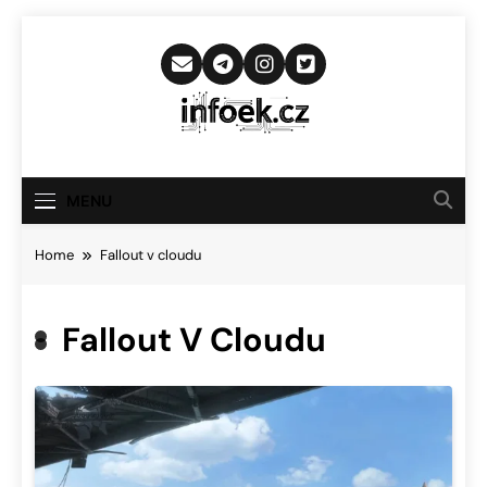
Skip
to
content
Infoek.cz
Web Věnující Se Technologickým
Novinkám
MENU
Home
Fallout v cloudu
Fallout V Cloudu