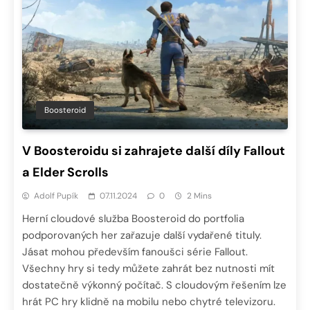
Boosteroid
V Boosteroidu si zahrajete další díly Fallout
a Elder Scrolls
Adolf Pupík
07.11.2024
0
2 Mins
Herní cloudové služba Boosteroid do portfolia
podporovaných her zařazuje další vydařené tituly.
Jásat mohou především fanoušci série Fallout.
Všechny hry si tedy můžete zahrát bez nutnosti mít
dostatečně výkonný počítač. S cloudovým řešením lze
hrát PC hry klidně na mobilu nebo chytré televizoru.