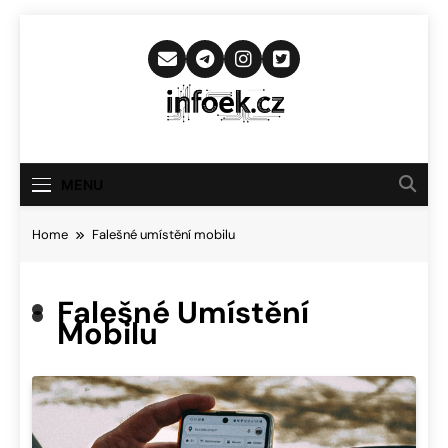
Skip
to
content
Infoek.cz
Web Věnující Se Technologickým
Novinkám
MENU
Home
Falešné umístění mobilu
Falešné Umístění
Mobilu