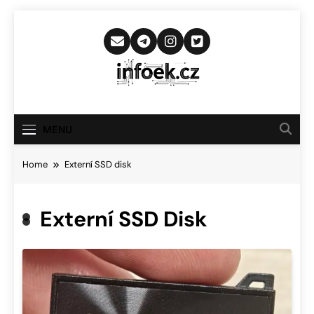
Skip
to
content
Infoek.cz
Web Věnující Se Technologickým
Novinkám
MENU
Home
Externí SSD disk
Externí SSD Disk