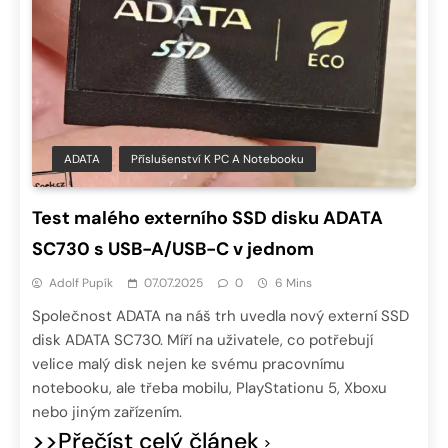
ADATA
Příslušenství K PC A Notebooku
Test malého externího SSD disku ADATA
SC730 s USB-A/USB-C v jednom
Adolf Pupík
07.07.2025
0
6 Mins
Společnost ADATA na náš trh uvedla nový externí SSD
disk ADATA SC730. Míří na uživatele, co potřebují
velice malý disk nejen ke svému pracovnímu
notebooku, ale třeba mobilu, PlayStationu 5, Xboxu
nebo jiným zařízením.
>>Přečíst celý článek