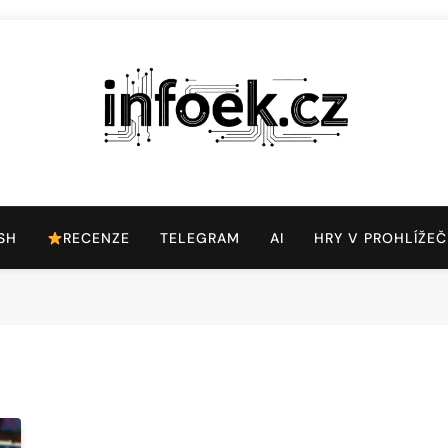
Infoek.cz
Web Věnující Se Technologickým Novinkám
SH
RECENZE
TELEGRAM
AI
HRY V PROHLÍŽEČ