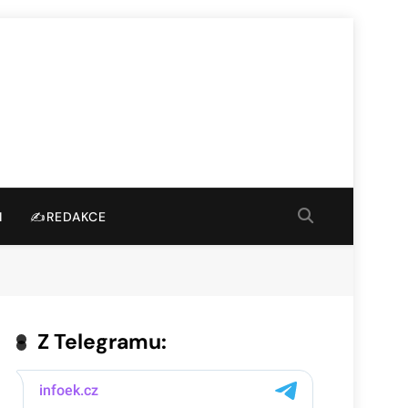
I
✍️REDAKCE
Z Telegramu: