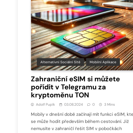
Alternativní Sociální Sítě
Mobilní Aplikace
Zahraniční eSIM si můžete
pořídit v Telegramu za
kryptoměnu TON
Adolf Pupík
03.08.2024
0
3 Mins
Mobily v dnešní době začínají mít funkci eSIM, kt
se může hodit především během cestování. Již
nemusíte v zahraničí řešit SIM v pobočkách