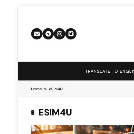
Skip
to
content
TRANSLATE TO ENGLI
Home
eSIM4U
ESIM4U