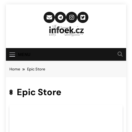
Skip
to
content
Infoek.cz
Web Věnující Se Technologickým
Novinkám
MENU
Home
Epic Store
Epic Store