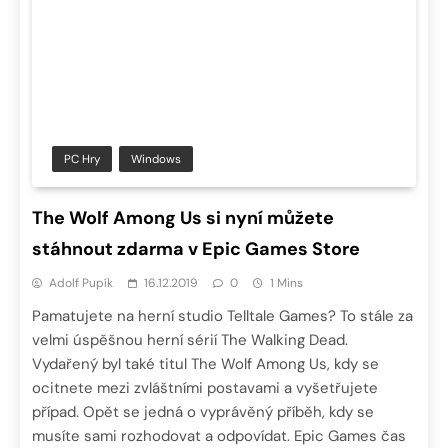
PC Hry
Windows
The Wolf Among Us si nyní můžete
stáhnout zdarma v Epic Games Store
Adolf Pupík
16.12.2019
0
1 Mins
Pamatujete na herní studio Telltale Games? To stále za
velmi úspěšnou herní sérií The Walking Dead.
Vydařený byl také titul The Wolf Among Us, kdy se
ocitnete mezi zvláštními postavami a vyšetřujete
případ. Opět se jedná o vyprávěný příběh, kdy se
musíte sami rozhodovat a odpovídat. Epic Games čas