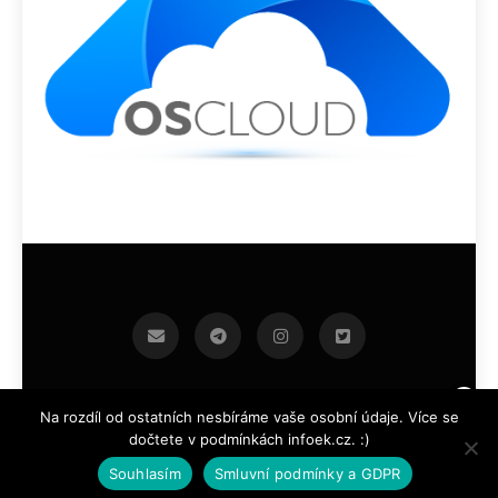
infoek.cz 2026.Developed By
.
BlazeThemes
Na rozdíl od ostatních nesbíráme vaše osobní údaje. Více se
dočtete v podmínkách infoek.cz. :)
Souhlasím
Smluvní podmínky a GDPR