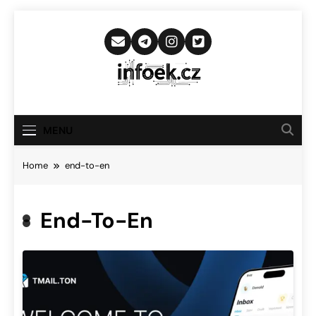
Skip
to
content
Infoek.cz
Web Věnující Se Technologickým
Novinkám
MENU
Home
end-to-en
End-To-En