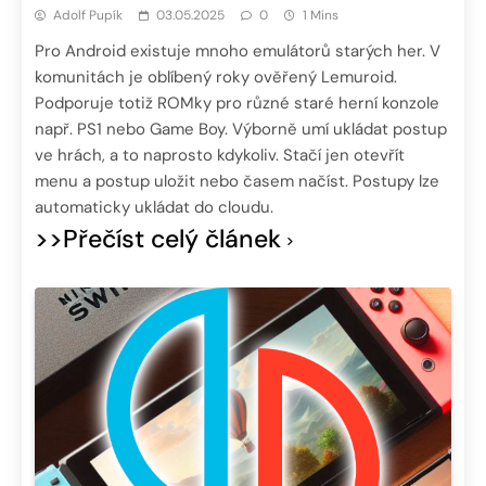
Adolf Pupík
03.05.2025
0
1 Mins
Pro Android existuje mnoho emulátorů starých her. V
komunitách je oblíbený roky ověřený Lemuroid.
Podporuje totiž ROMky pro různé staré herní konzole
např. PS1 nebo Game Boy. Výborně umí ukládat postup
ve hrách, a to naprosto kdykoliv. Stačí jen otevřít
menu a postup uložit nebo časem načíst. Postupy lze
automaticky ukládat do cloudu.
>>Přečíst celý článek