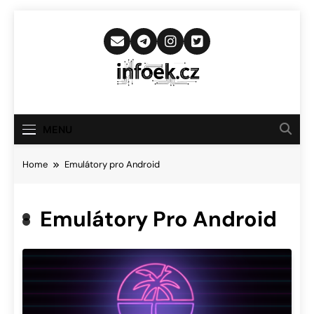
Skip
to
content
Infoek.cz
Web Věnující Se Technologickým
Novinkám
MENU
Home
Emulátory pro Android
Emulátory Pro Android