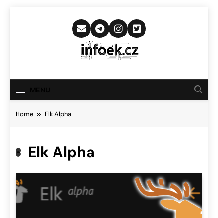
Skip
to
content
Infoek.cz
Web Věnující Se Technologickým
Novinkám
MENU
Home
Elk Alpha
Elk Alpha