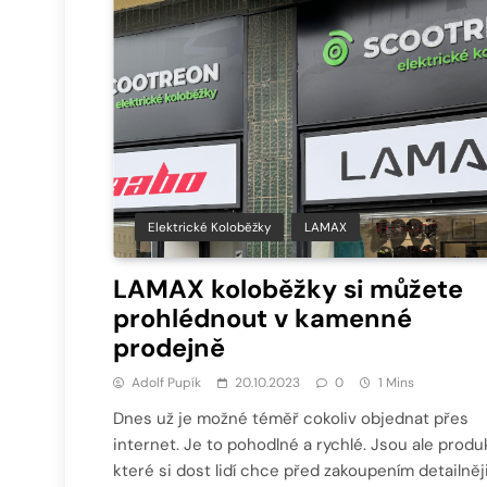
Elektrické Koloběžky
LAMAX
LAMAX koloběžky si můžete
prohlédnout v kamenné
prodejně
Adolf Pupík
20.10.2023
0
1 Mins
Dnes už je možné téměř cokoliv objednat přes
internet. Je to pohodlné a rychlé. Jsou ale produ
které si dost lidí chce před zakoupením detailněj