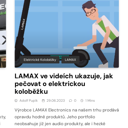
Elektrické Koloběžky
LAMAX
LAMAX ve videích ukazuje, jak
pečovat o elektrickou
koloběžku
Adolf Pupík
29.06.2023
0
1 Mins
Výrobce LAMAX Electronics na našem trhu prodává
kty,
opravdu hodně produktů. Jeho portfolio
i
neobsahuje již jen audio produkty, ale i hezké