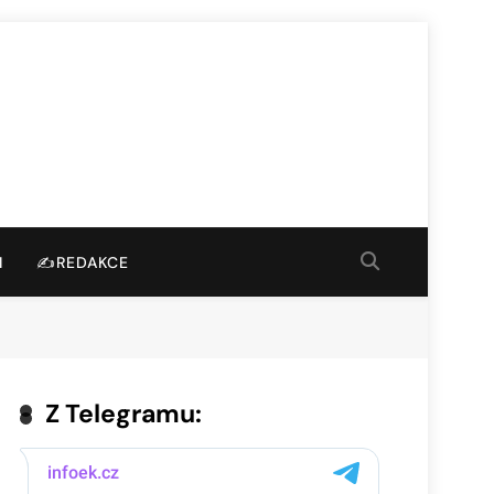
I
✍️REDAKCE
Z Telegramu: