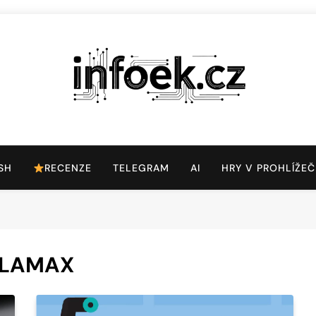
Infoek.cz
Web Věnující Se Technologickým Novinkám
SH
RECENZE
TELEGRAM
AI
HRY V PROHLÍŽEČ
y LAMAX