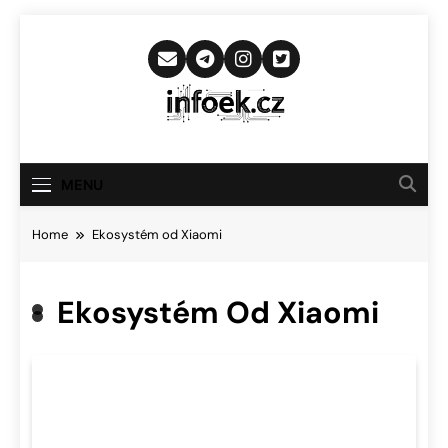
Skip
to
content
Infoek.cz
Web Věnující Se Technologickým
Novinkám
MENU
Home
Ekosystém od Xiaomi
Ekosystém Od Xiaomi