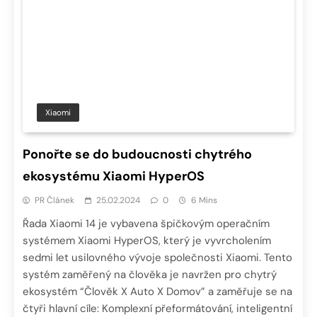
Xiaomi
Ponořte se do budoucnosti chytrého
ekosystému Xiaomi HyperOS
PR Článek
25.02.2024
0
6 Mins
Řada Xiaomi 14 je vybavena špičkovým operačním
systémem Xiaomi HyperOS, který je vyvrcholením
sedmi let usilovného vývoje společnosti Xiaomi. Tento
systém zaměřený na člověka je navržen pro chytrý
ekosystém “Člověk X Auto X Domov” a zaměřuje se na
čtyři hlavní cíle: Komplexní přeformátování, inteligentní