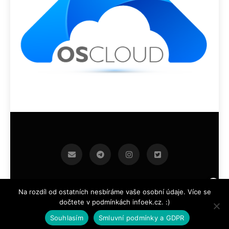
infoek.cz 2026.Developed By
.
BlazeThemes
Na rozdíl od ostatních nesbíráme vaše osobní údaje. Více se
dočtete v podmínkách infoek.cz. :)
Souhlasím
Smluvní podmínky a GDPR