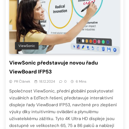
ViewSonic
ViewSonic představuje novou řadu
ViewBoard IFP53
PR Článek
18.12.2024
0
6 Mins
Společnost ViewSonic, přední globální poskytovatel
vizuálních a EdTech řešení, představuje interaktivní
displeje řady ViewBoard IFP53, navržené pro zlepšení
výuky díky intuitivnímu ovládání a plynulému
uživatelskému zážitku. Tyto 4K Ultra HD displeje jsou
dostupné ve velikostech 65, 75 a 86 palců a nabízejí