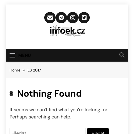
Skip
to
content
Infoek.cz
Web Věnující Se Technologickým
Novinkám
MENU
Home
E3 2017
Nothing Found
It seems we can’t find what you’re looking for.
Perhaps searching can help.
Vyhledávání