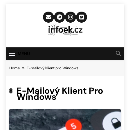
Skip
to
content
Infoek.cz
Web Věnující Se Technologickým
Novinkám
MENU
Home
E-mailový klient pro Windows
E-Mailový Klient Pro
Windows