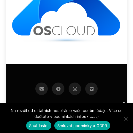
infoek.cz 2026.Developed By
.
BlazeThemes
Na rozdíl od ostatních nesbíráme vaše osobní údaje. Více se
dočtete v podmínkách infoek.cz. :)
Souhlasím
Smluvní podmínky a GDPR