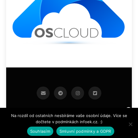
infoek.cz 2026.Developed By
.
BlazeThemes
Na rozdíl od ostatních nesbíráme vaše osobní údaje. Více se
dočtete v podmínkách infoek.cz. :)
Souhlasím
Smluvní podmínky a GDPR