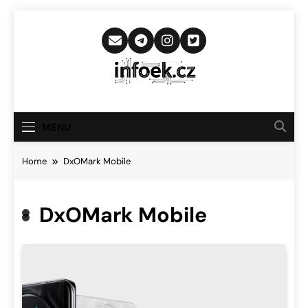
Skip
to
content
Infoek.cz
Web Věnující Se Technologickým
Novinkám
MENU
Home
DxOMark Mobile
DxOMark Mobile