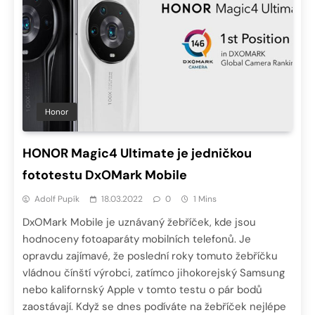
Honor
HONOR Magic4 Ultimate je jedničkou
fototestu DxOMark Mobile
Adolf Pupík
18.03.2022
0
1 Mins
DxOMark Mobile je uznávaný žebříček, kde jsou
hodnoceny fotoaparáty mobilních telefonů. Je
opravdu zajímavé, že poslední roky tomuto žebříčku
vládnou čínští výrobci, zatímco jihokorejský Samsung
nebo kalifornský Apple v tomto testu o pár bodů
zaostávají. Když se dnes podíváte na žebříček nejlépe