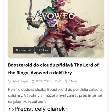
Boosteroid
PC Hry
Boosteroid do cloudu přidává The Lord of
the Rings, Avowed a další hry
Adolf Pupík
07.03.2025
0
1 Mins
Herní cloudová služba Boosteroid do portfólia zařadila
další hry. Všechny si můžete nyní zahrát přes internet
na jakémkoliv zařízení.
>>Přečíst celý článek