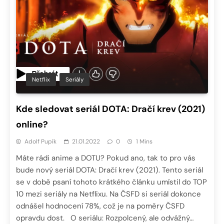
Netflix
Seriály
Kde sledovat seriál DOTA: Dračí krev (2021)
online?
Adolf Pupík
21.01.2022
0
1 Mins
Máte rádi anime a DOTU? Pokud ano, tak to pro vás
bude nový seriál DOTA: Dračí krev (2021). Tento seriál
se v době psaní tohoto krátkého článku umístil do TOP
10 mezi seriály na Netflixu. Na ČSFD si seriál dokonce
odnášel hodnocení 78%, což je na poměry ČSFD
opravdu dost. O seriálu: Rozpolcený, ale odvážný…