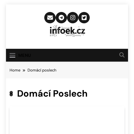
Skip
to
content
Infoek.cz
Web Věnující Se Technologickým
Novinkám
MENU
Home
Domácí poslech
Domácí Poslech