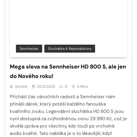
Sennheiser
Sluchátka A Reproduktory
Mega sleva na Sennheiser HD 800 S, ale jen
do Nového roku!
Zombik
20.12.2023
0
4 Mins
Přichází čas vánočních radostí a Sennheiser nám
přináší dárek, který potěší každého fanouška
kvalitního zvuku. Legendární sluchátka HD 800 S jsou
nyní dostupná za zvýhodněnou cenu 29 990 Kč, což je
skvělá zpráva pro všechny, kdo touží po vrcholné
audio kvalitě. Tato nabídka je o to lákavější, když