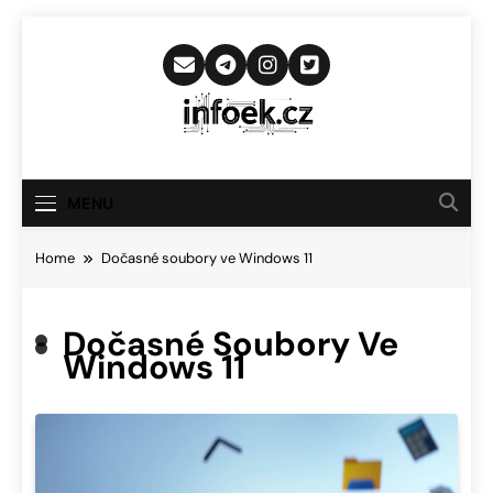
Skip
to
content
Infoek.cz
Web Věnující Se Technologickým
Novinkám
MENU
Home
Dočasné soubory ve Windows 11
Dočasné Soubory Ve
Windows 11