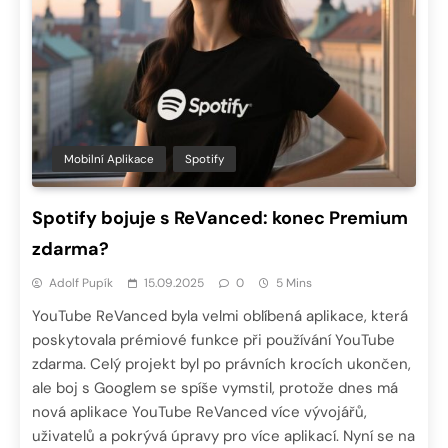
Mobilní Aplikace
Spotify
Spotify bojuje s ReVanced: konec Premium
zdarma?
Adolf Pupík
15.09.2025
0
5 Mins
YouTube ReVanced byla velmi oblíbená aplikace, která
poskytovala prémiové funkce při používání YouTube
zdarma. Celý projekt byl po právních krocích ukončen,
ale boj s Googlem se spíše vymstil, protože dnes má
nová aplikace YouTube ReVanced více vývojářů,
uživatelů a pokrývá úpravy pro více aplikací. Nyní se na