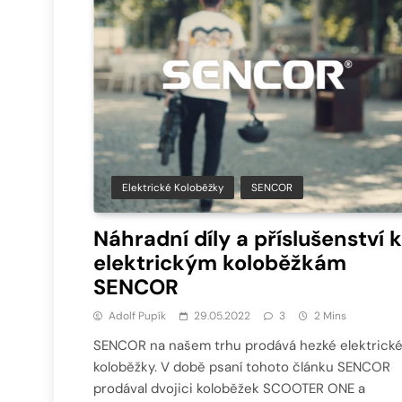
Elektrické Koloběžky
SENCOR
Náhradní díly a příslušenství k
elektrickým koloběžkám
SENCOR
Adolf Pupík
29.05.2022
3
2 Mins
SENCOR na našem trhu prodává hezké elektrick
koloběžky. V době psaní tohoto článku SENCOR
prodával dvojici koloběžek SCOOTER ONE a