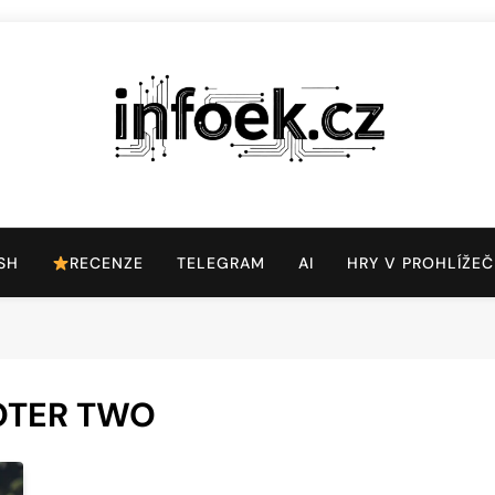
Infoek.cz
Web Věnující Se Technologickým Novinkám
SH
RECENZE
TELEGRAM
AI
HRY V PROHLÍŽEČ
OTER TWO