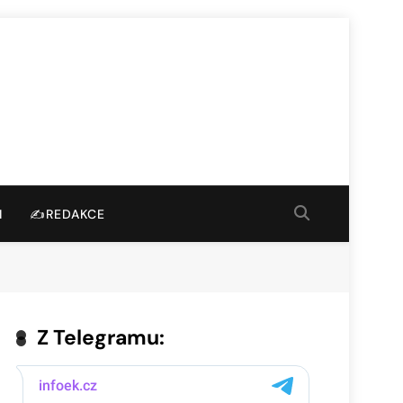
I
✍️REDAKCE
Z Telegramu: