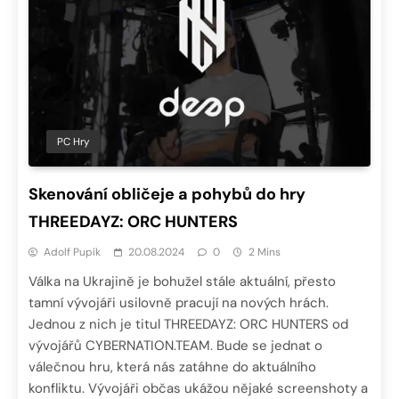
PC Hry
Skenování obličeje a pohybů do hry
THREEDAYZ: ORC HUNTERS
Adolf Pupík
20.08.2024
0
2 Mins
Válka na Ukrajině je bohužel stále aktuální, přesto
tamní vývojáři usilovně pracují na nových hrách.
Jednou z nich je titul THREEDAYZ: ORC HUNTERS od
vývojářů CYBERNATION.TEAM. Bude se jednat o
válečnou hru, která nás zatáhne do aktuálního
konfliktu. Vývojáři občas ukážou nějaké screenshoty a