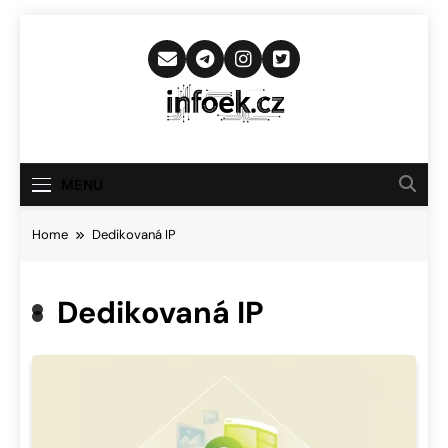
Skip
to
content
Infoek.cz
Web Věnující Se Technologickým
Novinkám
MENU
Home
Dedikovaná IP
Dedikovaná IP