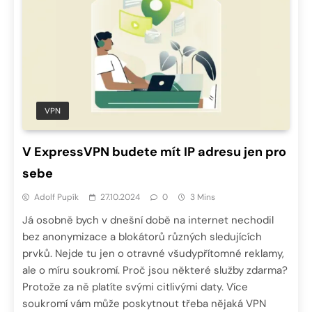
VPN
V ExpressVPN budete mít IP adresu jen pro
sebe
Adolf Pupík
27.10.2024
0
3 Mins
Já osobně bych v dnešní době na internet nechodil
bez anonymizace a blokátorů různých sledujících
prvků. Nejde tu jen o otravné všudypřítomné reklamy,
ale o míru soukromí. Proč jsou některé služby zdarma?
Protože za ně platíte svými citlivými daty. Více
soukromí vám může poskytnout třeba nějaká VPN