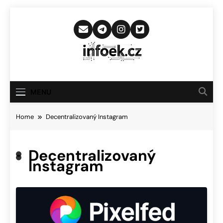
Skip
to
content
Infoek.cz
Web Věnující Se Technologickým
Novinkám
MENU
Home
Decentralizovaný Instagram
Decentralizovaný
Instagram