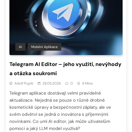
AI
Mobilní Aplikace
Telegram AI Editor – jeho využití, nevýhody
a otázka soukromí
Adolf Pupík
28.05.2026
0
8 Mins
Telegram aplikace dostávají velmi pravidelné
aktualizace. Nejedná se pouze o různé drobné
kosmetické úpravy a bezpečnostní záplaty, ale ve
svém odvětví se jedná o inovátora s příjemnými
novinkami. Co umí AI editor, jak může uživatelům
pomoci a jaký LLM model využívá?