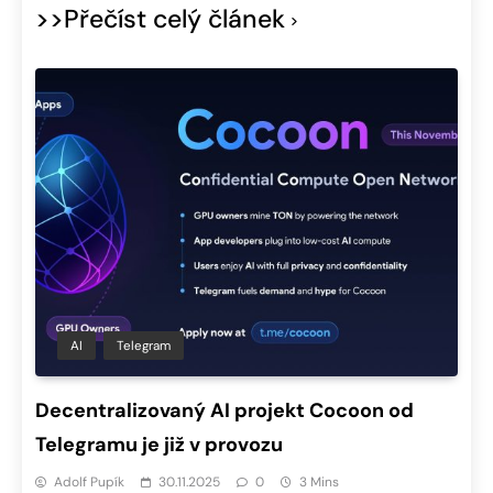
>>Přečíst celý článek
AI
Telegram
Decentralizovaný AI projekt Cocoon od
Telegramu je již v provozu
Adolf Pupík
30.11.2025
0
3 Mins