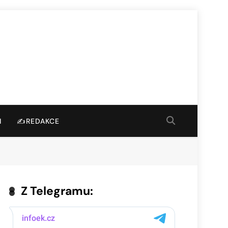
I
✍️REDAKCE
Z Telegramu: