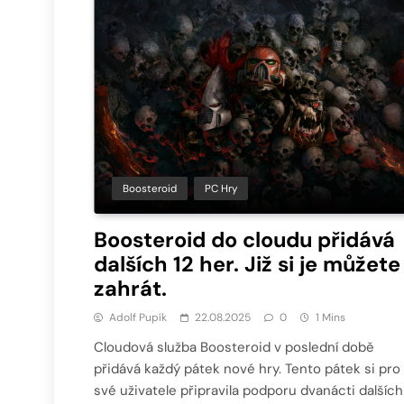
Boosteroid
PC Hry
Boosteroid do cloudu přidává
dalších 12 her. Již si je můžete
zahrát.
Adolf Pupík
22.08.2025
0
1 Mins
Cloudová služba Boosteroid v poslední době
přidává každý pátek nové hry. Tento pátek si pro
své uživatele připravila podporu dvanácti dalších