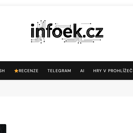
Infoek.cz
Web Věnující Se Technologickým Novinkám
SH
RECENZE
TELEGRAM
AI
HRY V PROHLÍŽEČ